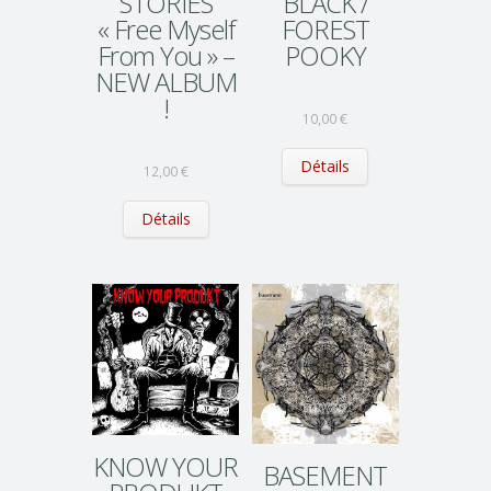
STORIES
BLACK /
« Free Myself
FOREST
From You » –
POOKY
NEW ALBUM
!
10,00
€
Détails
12,00
€
Détails
KNOW YOUR
BASEMENT