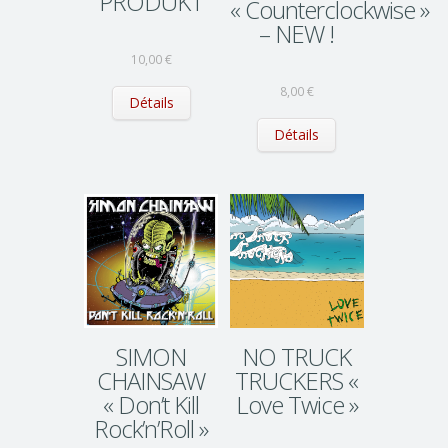
PRODUKT
« Counterclockwise »
– NEW !
10,00
€
8,00
€
Détails
Détails
SIMON
NO TRUCK
CHAINSAW
TRUCKERS «
« Don’t Kill
Love Twice »
Rock’n’Roll »