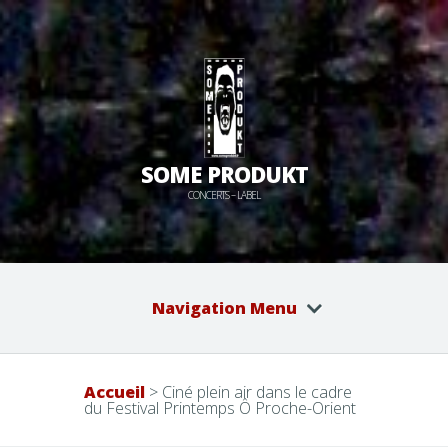
SOME PRODUKT
CONCERTS – LABEL
Navigation Menu
Accueil
>
Ciné plein air dans le cadre
du Festival Printemps Ô Proche-Orient