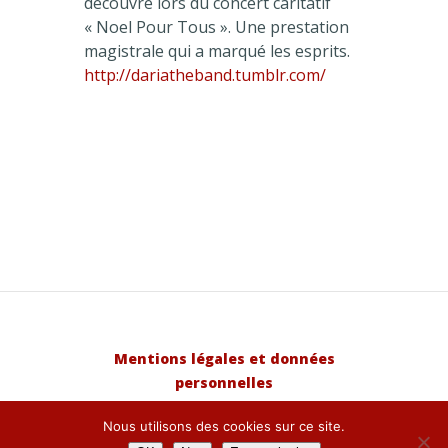
découvre lors du concert caritatif
« Noel Pour Tous ». Une prestation
magistrale qui a marqué les esprits.
http://
dariatheband.tumblr.com/
Mentions légales et données
personnelles
Réalisation :
www.petit-bens.com
|
Nous utilisons des cookies sur ce site.
Propulsé par
WordPress