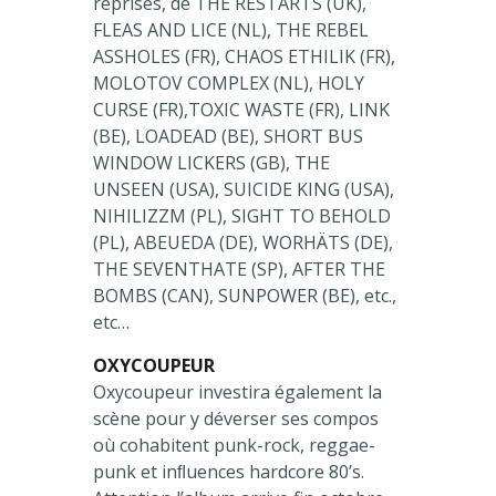
reprises, de THE RESTARTS (UK),
FLEAS AND LICE (NL), THE REBEL
ASSHOLES (FR), CHAOS ETHILIK (FR),
MOLOTOV COMPLEX (NL), HOLY
CURSE (FR),TOXIC WASTE (FR), LINK
(BE), LOADEAD (BE), SHORT BUS
WINDOW LICKERS (GB), THE
UNSEEN (USA), SUICIDE KING (USA),
NIHILIZZM (PL), SIGHT TO BEHOLD
(PL), ABEUEDA (DE), WORHÄTS (DE),
THE SEVENTHATE (SP), AFTER THE
BOMBS (CAN), SUNPOWER (BE), etc.,
etc…
OXYCOUPEUR
Oxycoupeur investira également la
scène pour y déverser ses compos
où cohabitent punk-rock, reggae-
punk et inﬂuences hardcore 80’s.