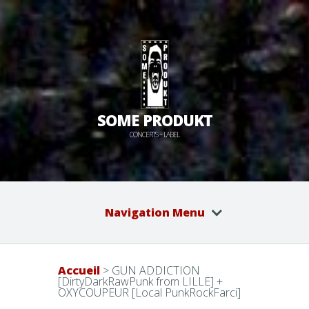
SOME PRODUKT
CONCERTS – LABEL
Navigation Menu
Accueil
>
GUN ADDICTION
[DirtyDarkRawPunk from LILLE] +
OXYCOUPEUR [Local PunkRockFarci]