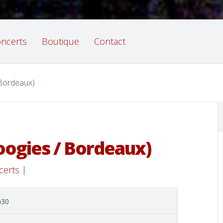
ncerts
Boutique
Contact
 Bordeaux)
oogies / Bordeaux)
certs
|
h30