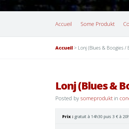
Accueil
Some Produkt
Co
Accueil
>
Lonj (Blues & Boogies /
Lonj (Blues & B
Posted by
someprodukt
in
con
Prix :
gratuit à 14h30 puis 3 € à 20