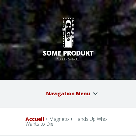
SOME PRODUKT
CONCERTS – LABEL
Navigation Menu
Accueil
>
Magneto + Hands Up Who
Wants to Die