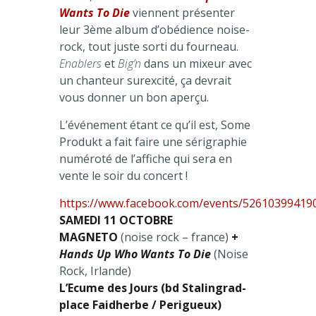
Wants To Die
viennent présenter
leur 3ème album d’obédience noise-
rock, tout juste sorti du fourneau.
Enablers
et
Big’n
dans un mixeur avec
un chanteur surexcité, ça devrait
vous donner un bon aperçu.
L’événement étant ce qu’il est, Some
Produkt a fait faire une sérigraphie
numéroté de l’affiche qui sera en
vente le soir du concert !
https://www.facebook.com/events/52610399419
SAMEDI 11 OCTOBRE
MAGNETO
(noise rock – france)
+
Hands Up Who Wants To Die
(Noise
Rock, Irlande)
L’Ecume des Jours (bd Stalingrad-
place Faidherbe / Perigueux)