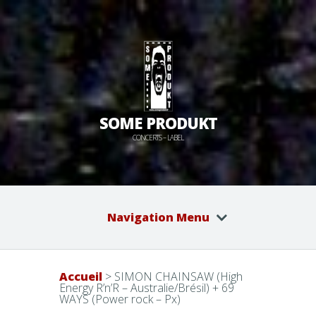
SOME PRODUKT
CONCERTS – LABEL
Navigation Menu
Accueil
>
SIMON CHAINSAW (High
Energy R’n’R – Australie/Brésil) + 69
WAYS (Power rock – Px)