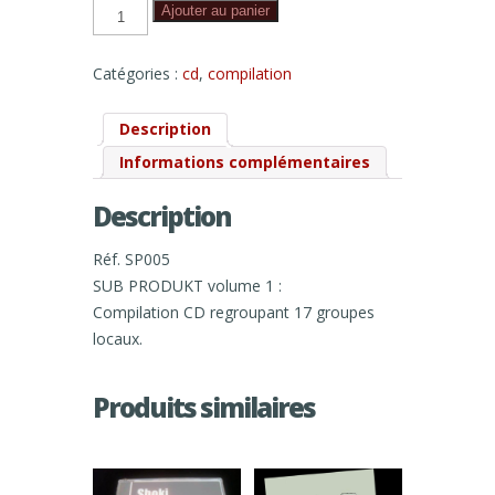
quantité
Ajouter au panier
de
SUB
PRODUKT
volume
Catégories :
cd
,
compilation
1
Description
Informations complémentaires
Description
Réf. SP005
SUB PRODUKT volume 1 :
Compilation CD regroupant 17 groupes
locaux.
Produits similaires