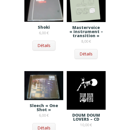
Shoki
Mastervoice
« instrument –
6,00
€
transition »
8,00
€
Détails
Détails
Sleech « One
Shot »
DOUM DOUM
6,00
€
LOVERS – CD
10,00
€
Détails